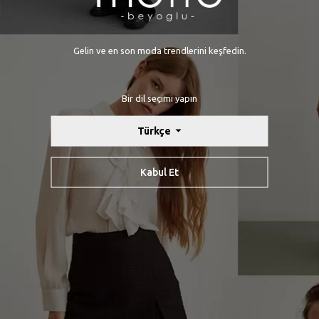
Lastikli Cepli Eşofman Altı Siyah
649,90 TL
Gelin ve en son moda trendlerini keşfedin.
Bir dil seçimi yapın
Özel promosyonlar, kişiye özel indirimler ve son yenilikler ile ilgili bilgi alın
Türkçe
Kabul Et
Kayıt Ol
Sıkça Sorulan Sorular
Sipariş Takip
Havale Bildirimleri
Hakkımızda
Gizlilik Sözleşmesi
Kullanıcı Sözleşmesi
İletişim
KVKK
İptal & İade Politikası
Mesafeli Satış Sözleşmesi