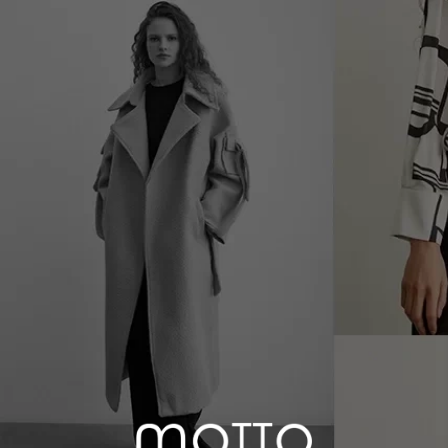
Menü
Filtrele ve Sırala
Tükendi