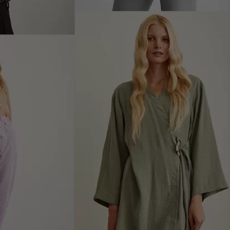
alın
da
olitikası