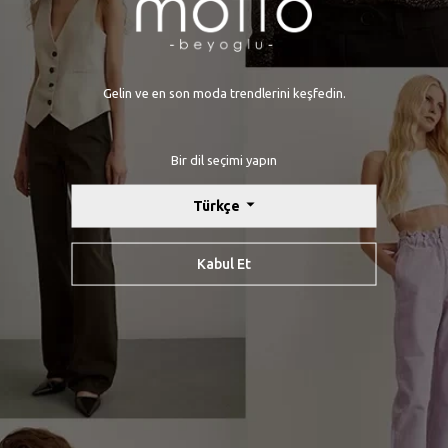
Yardım Alabileceğiniz Konu Başlıkları
Gelin ve en son moda trendlerini keşfedin.
l promosyonlar, kişiye özel indirimler ve son yenilikler ile ilgili bilgi 
Bir dil seçimi yapın
Türkçe
Kabul Et
Kayıt Ol
ıkça Sorulan Sorular
Sipariş Takip
Havale Bildirimleri
Hakkımız
k Sözleşmesi
Kullanıcı Sözleşmesi
İletişim
KVKK
İptal & İade P
Mesafeli Satış Sözleşmesi