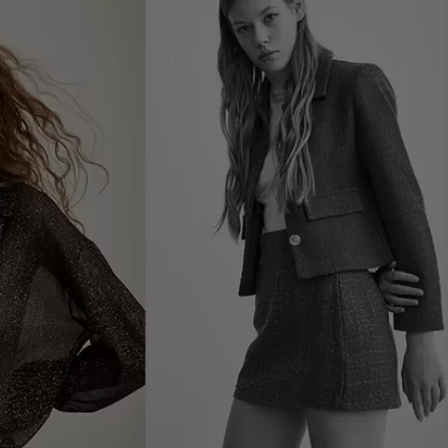
0
Ara
Giriş Yap
Favorilerim
Sepetim
Ara