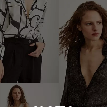
1500 TL ve Üzeri Alışverişlerde Kargo Bedava!
Size Nasıl Yardımcı Olabiliriz?