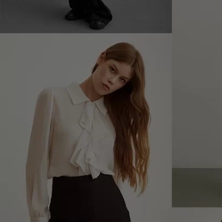
Öze
S
Gizlili