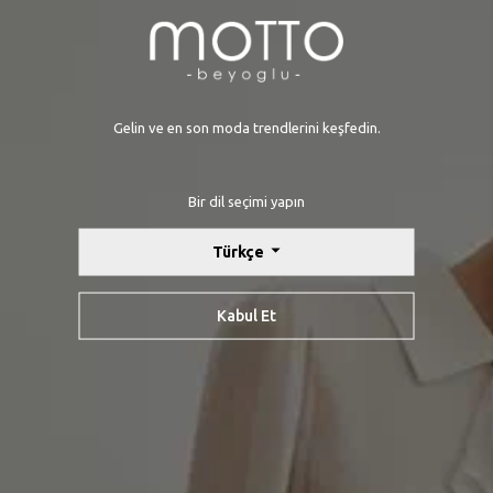
Bu ürün için henüz yorum yapılmadı.
Yorum Yap
Gelin ve en son moda trendlerini keşfedin.
BENZER ÜRÜNLER
Bir dil seçimi yapın
Türkçe
Kabul Et